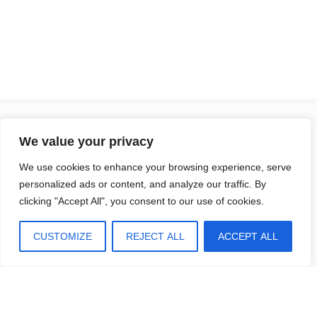
We value your privacy
We use cookies to enhance your browsing experience, serve
Copyright © 2024
Properketo.dk
- All Rights
personalized ads or content, and analyze our traffic. By
Reserved.
clicking "Accept All", you consent to our use of cookies.
CUSTOMIZE
REJECT ALL
ACCEPT ALL
© 2026 Proper Keto | Built with
NimblePress
Translate »