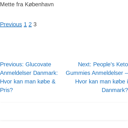
Mette fra København
Page
Page
Page
Previous
1
2
3
Site
Reviews
navigation
Previous:
Glucovate
Next:
People’s Keto
Post
Anmeldelser Danmark:
Gummies Anmeldelser –
navigation
Hvor kan man købe &
Hvor kan man købe i
Pris?
Danmark?